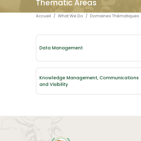
Thematic Areas
Fil d'Ariane
Accueil
What We Do
Domaines Thématiques
Data Management
Knowledge Management, Communications
and Visibility