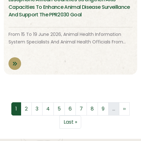
Capacities To Enhance Animal Disease Surveillance
And Support The PPR2030 Goal
From 15 To 19 June 2026, Animal Health Information
System Specialists And Animal Health Officials From…
Pagination
Page
Page
Page
Page
Page
Page
Page
Page
Page
Next p
1
2
3
4
5
6
7
8
9
…
››
Last page
Last »