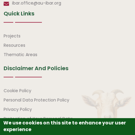
ibar.office@au-ibar.org
Quick Links
Quick Links
Projects
Resources
Thematic Areas
Disclaimer And Policies
Disclaimer and Policies
Cookie Policy
Personal Data Protection Policy
Privacy Policy
Protection of Your Personal Data
We use cookies on this site to enhance your user
experience